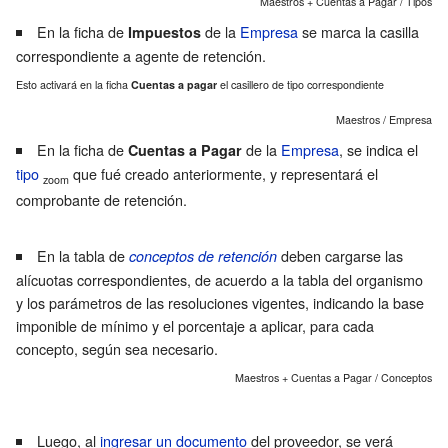
Maestros + Cuentas a Pagar / Tipos
En la ficha de
de la
Empresa
se marca la casilla
Impuestos
correspondiente a agente de
retención
.
Esto activará en la ficha
Cuentas a pagar
el casillero de tipo correspondiente
Maestros / Empresa
En la ficha de
de la
Empresa
, se indica el
Cuentas a Pagar
tipo
que fué creado anteriormente, y representará el
zoom
comprobante de retención.
En la tabla de
deben cargarse las
conceptos de retención
alícuotas
correspondientes, de acuerdo a la tabla del organismo
y los parámetros de las resoluciones vigentes, indicando la base
imponible de mínimo y el porcentaje a aplicar, para cada
concepto, según sea necesario.
Maestros + Cuentas a Pagar / Conceptos
Luego, al
ingresar un documento
del proveedor, se verá