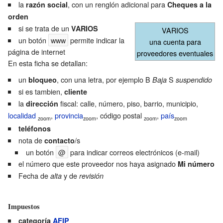
la
, con un renglón adicional para
razón social
Cheques a la
orden
si se trata de un
VARIOS
VARIOS
un botón
www
permite indicar la
una cuenta para
página de internet
proveedores eventuales
En esta ficha se detallan:
un
, con una letra, por ejemplo B
S
bloqueo
Baja
suspendido
si es tambien,
cliente
la
fiscal: calle, número, piso, barrio, municipio,
dirección
localidad
,
provincia
, código postal
,
país
zoom
zoom
zoom
zoom
teléfonos
nota de
/s
contacto
un botón
@
para indicar correos electrónicos (e-mail)
el número que este proveedor nos haya asignado
Mi número
Fecha de
y de
alta
revisión
Impuestos
categoría
AFIP