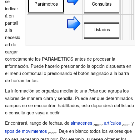
se
Parámetros
Consultas
indicar
á en
pantall
Listados
a la
necesid
ad de
cargar
correctamente los PARAMETROS antes de procesar la
información. Puede hacerlo presionando la opción dispuesta en
el menú contextual o presionando el botón asignado a la barra
de herramientas.
La información se organiza mediante una
que agrupa los
ficha
valores de manera clara y sencilla. Puede ser que determinados
campos no se encuentren habilitados, esto dependerá del listado
o consulta que vaya a pedir.
Encontrará, rango de fechas, de
almacenes
,
artículos
y
zoom
zoom
tipos de movimientos
. Deje en blanco todos los valores que
zoom
no sea necesario restringir. Por ejemplo, si desea obtener los