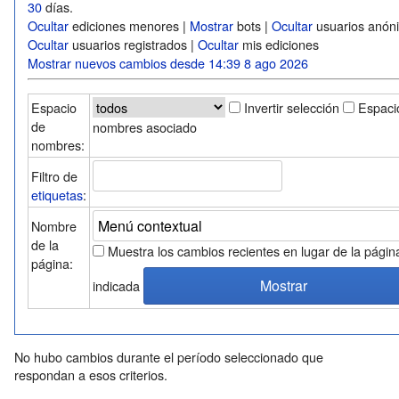
30
días.
Ocultar
ediciones menores |
Mostrar
bots |
Ocultar
usuarios anón
Ocultar
usuarios registrados |
Ocultar
mis ediciones
Mostrar nuevos cambios desde 14:39 8 ago 2026
Espacio
Invertir selección
Espaci
de
nombres asociado
nombres:
Filtro de
etiquetas
:
Nombre
de la
Muestra los cambios recientes en lugar de la págin
página:
indicada
No hubo cambios durante el período seleccionado que
respondan a esos criterios.