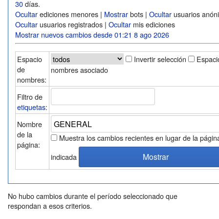
30
días.
Ocultar
ediciones menores |
Mostrar
bots |
Ocultar
usuarios anón
Ocultar
usuarios registrados |
Ocultar
mis ediciones
Mostrar nuevos cambios desde 01:21 8 ago 2026
Espacio
Invertir selección
Espaci
de
nombres asociado
nombres:
Filtro de
etiquetas
:
Nombre
de la
Muestra los cambios recientes en lugar de la págin
página:
indicada
No hubo cambios durante el período seleccionado que
respondan a esos criterios.