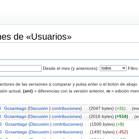
ones de «Usuarios»
Desde el mes (y anteriores):
Filtr
lectores de las versiones a comparar y pulsa
enter
o el botón de abajo.
sión actual,
(ant)
= diferencias con la versión anterior,
m
= edición men
3
‎
Gcsantiago
(
Discusión
|
contribuciones
)
‎
. .
(2047 bytes)
(+31)
‎
. .
(es
3
‎
Gcsantiago
(
Discusión
|
contribuciones
)
‎
. .
(2016 bytes)
(+516)
‎
. .
(
6
‎
Gcsantiago
(
Discusión
|
contribuciones
)
‎
. .
(1500 bytes)
(+8)
6
‎
Gcsantiago
(
Discusión
|
contribuciones
)
‎
. .
(1492 bytes)
(-452)