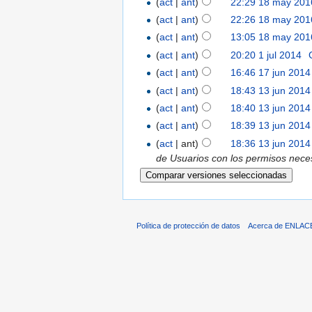
(
act
|
ant
)
22:29 18 may 201
(
act
|
ant
)
22:26 18 may 201
(
act
|
ant
)
13:05 18 may 201
(
act
|
ant
)
20:20 1 jul 2014
‎
(
act
|
ant
)
16:46 17 jun 2014
(
act
|
ant
)
18:43 13 jun 2014
(
act
|
ant
)
18:40 13 jun 2014
(
act
|
ant
)
18:39 13 jun 2014
(
act
| ant)
18:36 13 jun 2014
de Usuarios con los permisos neces
Política de protección de datos
Acerca de ENLAC