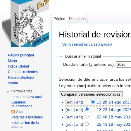
Página
Discusión
Historial de revisi
Ver los registros de esta página
Saltar a:
navegación
,
buscar
Página principal
Buscar en el historial
Menú
Desde el año (y anteriores):
Indice Global
Cambios recientes
Página aleatoria
Selección de diferencias: marca los se
Ayuda
Leyenda:
(act)
= diferencias con la ver
Herramientas
Lo que enlaza aquí
(act |
ant
)
13:28 14 ago 202
Cambios
relacionados
(
act
|
ant
)
13:22 14 ago 202
Atom
(
act
|
ant
)
22:48 18 may 201
Páginas especiales
Información de la
(
act
|
ant
)
22:43 18 may 201
página