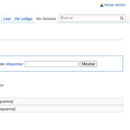
Iniciar sesión
Leer
Ver código
Ver historial
o de
etiquetas
:
or
quema)
esquema)