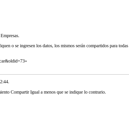
s Empresas.
quen o se ingresen los datos, los mismos serán compartidos para todas
ficar&oldid=73
»
22:44.
ento Compartir Igual
a menos que se indique lo contrario.