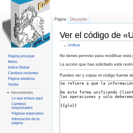
Página
Discusión
Ver el código de «U
←
Unificar
Saltar a:
navegación
,
buscar
No tienes permiso para modificar esta p
Página principal
Menú
La acción que has solicitado está restr
Indice Global
Cambios recientes
Puedes ver y copiar el código fuente d
Página aleatoria
Ayuda
Herramientas
Lo que enlaza aquí
Cambios
relacionados
Páginas especiales
Información de la
página