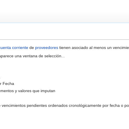
cuenta corriente
de
proveedores
tienen asociado al menos un vencimie
aparece una ventana de selección...
a
or Fecha
entos y valores que imputan
 de vencimientos pendientes ordenados cronológicamente por fecha o po