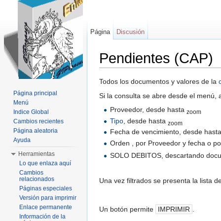
Página
Discusión
Pendientes (CAP)
Saltar a:
navegación
,
buscar
Todos los documentos y valores de la
Página principal
Si la consulta se abre desde el menú, 
Menú
Proveedor, desde hasta
Indice Global
zoom
Tipo
, desde hasta
Cambios recientes
zoom
Página aleatoria
Fecha de vencimiento, desde hast
Ayuda
Orden , por Proveedor y fecha o p
Herramientas
SOLO DEBITOS, descartando docum
Lo que enlaza aquí
Cambios
relacionados
Una vez filtrados se presenta la lista
Páginas especiales
Versión para imprimir
Enlace permanente
Un botón permite
IMPRIMIR
.
Información de la