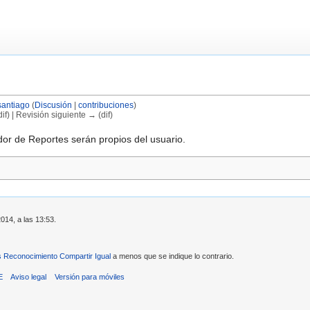
antiago
(
Discusión
|
contribuciones
)
if) | Revisión siguiente → (dif)
dor de Reportes serán propios del usuario.
2014, a las 13:53.
Reconocimiento Compartir Igual
a menos que se indique lo contrario.
E
Aviso legal
Versión para móviles