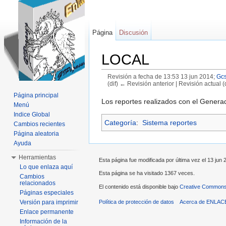
Página
Discusión
LOCAL
Revisión a fecha de 13:53 13 jun 2014;
Gcs
(dif) ← Revisión anterior | Revisión actual (d
Saltar a:
navegación
,
buscar
Página principal
Los reportes realizados con el Genera
Menú
Indice Global
Categoría
:
Sistema reportes
Cambios recientes
Página aleatoria
Ayuda
Herramientas
Esta página fue modificada por última vez el 13 jun 
Lo que enlaza aquí
Esta página se ha visitado 1367 veces.
Cambios
relacionados
El contenido está disponible bajo
Creative Commons 
Páginas especiales
Política de protección de datos
Acerca de ENLAC
Versión para imprimir
Enlace permanente
Información de la