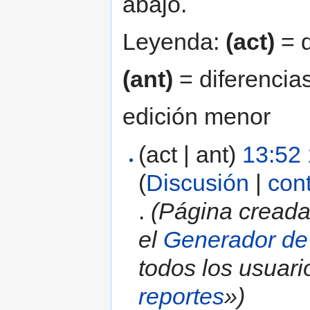
abajo.
Leyenda:
(act)
= d
(ant)
= diferencias
edición menor
(act | ant)
13:52 
(
Discusión
|
con
.
(Página creada
el
Generador de
todos los usua
reportes
»)