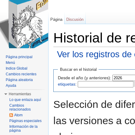
Página
Discusión
Historial de
Ver los registros de
Página principal
Saltar a:
navegación
,
buscar
Menú
Indice Global
Buscar en el historial
Cambios recientes
Desde el año (y anteriores):
Página aleatoria
etiquetas
:
Ayuda
Herramientas
Lo que enlaza aquí
Selección de dife
Cambios
relacionados
Atom
las versiones a c
Páginas especiales
Información de la
página