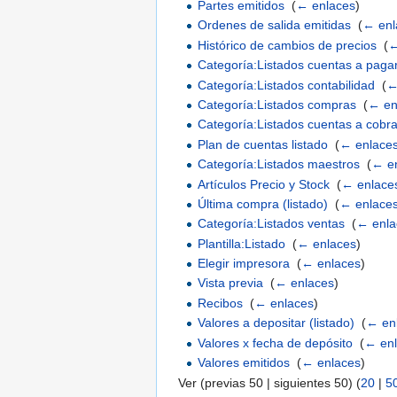
Partes emitidos
‎
(
← enlaces
)
Ordenes de salida emitidas
‎
(
← enl
Histórico de cambios de precios
‎
(
←
Categoría:Listados cuentas a paga
Categoría:Listados contabilidad
‎
(
←
Categoría:Listados compras
‎
(
← en
Categoría:Listados cuentas a cobra
Plan de cuentas listado
‎
(
← enlace
Categoría:Listados maestros
‎
(
← e
Artículos Precio y Stock
‎
(
← enlace
Última compra (listado)
‎
(
← enlace
Categoría:Listados ventas
‎
(
← enla
Plantilla:Listado
‎
(
← enlaces
)
Elegir impresora
‎
(
← enlaces
)
Vista previa
‎
(
← enlaces
)
Recibos
‎
(
← enlaces
)
Valores a depositar (listado)
‎
(
← en
Valores x fecha de depósito
‎
(
← en
Valores emitidos
‎
(
← enlaces
)
Ver (previas 50 | siguientes 50) (
20
|
5