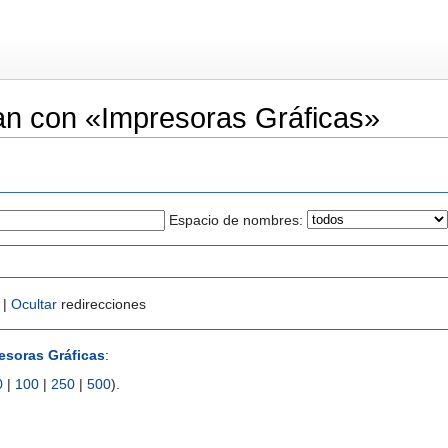
an con «Impresoras Gráficas»
Espacio de nombres:
 |
Ocultar
redirecciones
esoras Gráficas
:
0
|
100
|
250
|
500
).