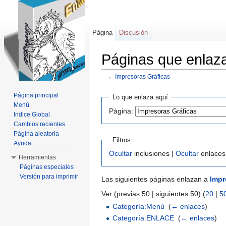
Página
Discusión
Páginas que enlaz
←
Impresoras Gráficas
Saltar a:
navegación
,
buscar
Página principal
Lo que enlaza aquí
Menú
Página:
Indice Global
Cambios recientes
Página aleatoria
Filtros
Ayuda
Ocultar
inclusiones |
Ocultar
enlaces
Herramientas
Páginas especiales
Versión para imprimir
Las siguientes páginas enlazan a
Impr
Ver (previas 50 | siguientes 50) (
20
|
5
Categoría:Menú
‎
(
← enlaces
)
Categoría:ENLACE
‎
(
← enlaces
)