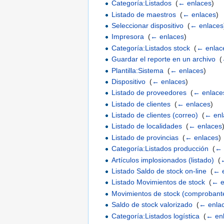
Categoría:Listados
‎
(
← enlaces
)
Listado de maestros
‎
(
← enlaces
)
Seleccionar dispositivo
‎
(
← enlaces
Impresora
‎
(
← enlaces
)
Categoría:Listados stock
‎
(
← enlac
Guardar el reporte en un archivo
‎
(
Plantilla:Sistema
‎
(
← enlaces
)
Dispositivo
‎
(
← enlaces
)
Listado de proveedores
‎
(
← enlace
Listado de clientes
‎
(
← enlaces
)
Listado de clientes (correo)
‎
(
← enl
Listado de localidades
‎
(
← enlaces
Listado de provincias
‎
(
← enlaces
)
Categoría:Listados producción
‎
(
← 
Artículos implosionados (listado)
‎
(
Listado Saldo de stock on-line
‎
(
← 
Listado Movimientos de stock
‎
(
← e
Movimientos de stock (comprobant
Saldo de stock valorizado
‎
(
← enla
Categoría:Listados logística
‎
(
← en