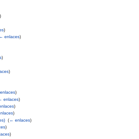
)
es
)
← enlaces
)
s
)
aces
)
)
enlaces
)
← enlaces
)
enlaces
)
nlaces
)
es)
‎
(
← enlaces
)
ces
)
laces
)