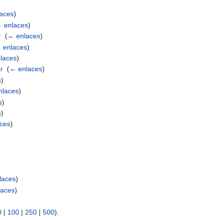
aces
)
 enlaces
)
r
‎
(
← enlaces
)
 enlaces
)
laces
)
r
‎
(
← enlaces
)
s
)
nlaces
)
s
)
s
)
ces
)
laces
)
laces
)
0
|
100
|
250
|
500
).