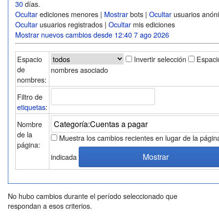
30
días.
Ocultar
ediciones menores |
Mostrar
bots |
Ocultar
usuarios anón
Ocultar
usuarios registrados |
Ocultar
mis ediciones
Mostrar nuevos cambios desde 12:40 7 ago 2026
Espacio
Invertir selección
Espaci
de
nombres asociado
nombres:
Filtro de
etiquetas
:
Nombre
de la
Muestra los cambios recientes en lugar de la págin
página:
indicada
No hubo cambios durante el período seleccionado que
respondan a esos criterios.