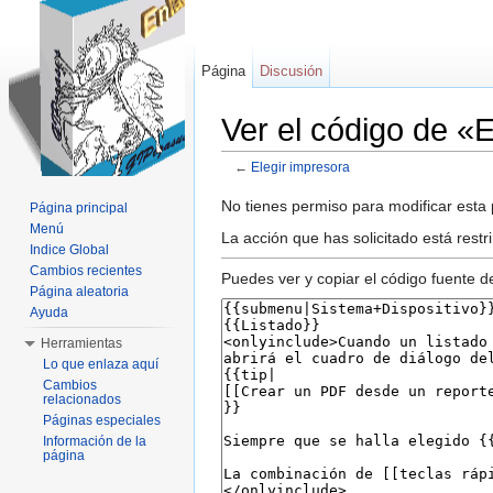
Página
Discusión
Ver el código de «
←
Elegir impresora
Saltar a:
navegación
,
buscar
No tienes permiso para modificar esta p
Página principal
Menú
La acción que has solicitado está restr
Indice Global
Cambios recientes
Puedes ver y copiar el código fuente d
Página aleatoria
Ayuda
Herramientas
Lo que enlaza aquí
Cambios
relacionados
Páginas especiales
Información de la
página