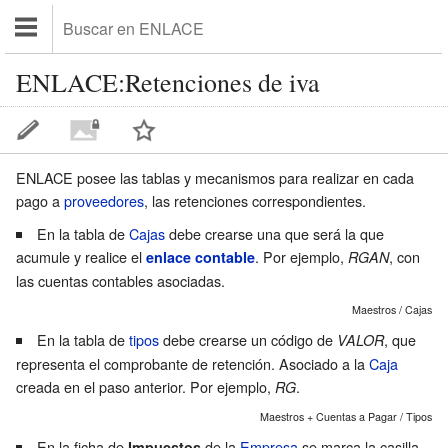
ENLACE:Retenciones de iva
ENLACE posee las tablas y mecanismos para realizar en cada
pago a
proveedores
, las retenciones correspondientes.
En la tabla de
Cajas
debe crearse una que será la que
acumule y realice el
. Por ejemplo,
, con
enlace contable
RGAN
las cuentas contables asociadas.
Maestros / Cajas
En la tabla de
tipos
debe crearse un código de
, que
VALOR
representa el
comprobante de retención
. Asociado a la
Caja
creada en el paso anterior. Por ejemplo,
.
RG
Maestros + Cuentas a Pagar / Tipos
En la ficha de
de la
Empresa
se marca la casilla
Impuestos